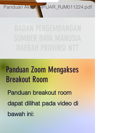
Panduan Akses SIPIJAR_RJM011224.pdf
BADAN PENGEMBANGAN
SUMBER DAYA MANUSIA
DAERAH PROVINSI NTT
Panduan Zoom Mengakses
Breakout Room
Panduan breakout room
dapat dilihat pada video di
bawah ini: