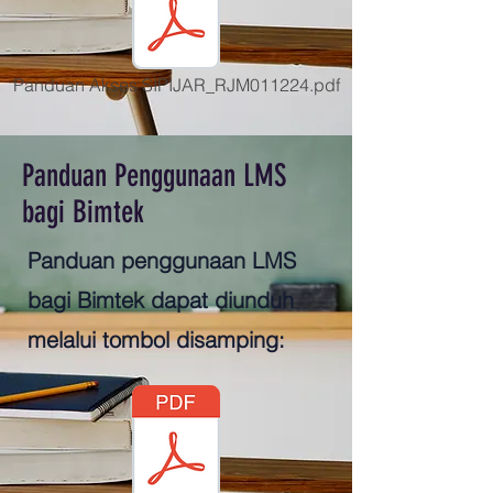
Panduan Akses SIPIJAR_RJM011224.pdf
Panduan Penggunaan LMS
bagi Bimtek
Panduan penggunaan LMS
bagi Bimtek dapat diunduh
melalui tombol disamping: